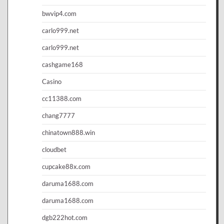
bwvip4.com
carlo999.net
carlo999.net
cashgame168
Casino
cc11388.com
chang7777
chinatown888.win
cloudbet
cupcake88x.com
daruma1688.com
daruma1688.com
dgb222hot.com