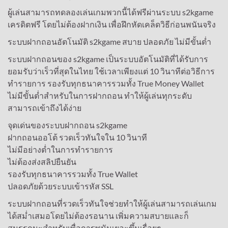
ผู้เล่นสามารถทดลองเล่นเกมพวกนี้ได้ฟรีผ่านระบบ s2kgame
เครดิตฟรี โดยไม่ต้องฝากเงิน เพื่อฝึกหัดเคล็ดวิธีก่อนพนันจริง
ระบบฝากถอนอัตโนมัติ s2kgame สบาย ปลอดภัย ไม่มีขั้นต่ำ
ระบบฝากถอนของ s2kgame เป็นระบบอัตโนมัติที่ได้รับการ
ยอมรับว่าเร็วที่สุดในไทย ใช้เวลาเพียงแต่ 10 วินาทีต่อวิธีการ
ทำรายการ รองรับทุกธนาคารรวมทั้ง True Money Wallet
ไม่มีขั้นต่ำสำหรับในการฝากถอน ทำให้ผู้เล่นทุกระดับ
สามารถเข้าถึงได้ง่าย
จุดเด่นของระบบฝากถอน s2kgame
ฝากถอนออโต้ รวดเร็วทันใจใน 10 วินาที
ไม่มีอย่างต่ำในการทำรายการ
ไม่ต้องส่งสลิปยืนยัน
รองรับทุกธนาคารรวมทั้ง True Wallet
ปลอดภัยด้วยระบบเข้ารหัส SSL
ระบบฝากถอนที่รวดเร็วทันใจช่วยทำให้ผู้เล่นสามารถเล่นเกม
ได้สม่ำเสมอโดยไม่ต้องรอนาน เพิ่มความสบายและก็
สมรรถนะสำหรับเพื่อการพนันเยอะขึ้นเรื่อยๆ