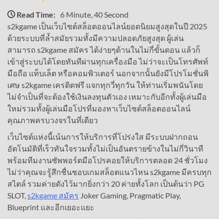
Read Time:
6 Minute, 40 Second
s2kgame เป็นเว็บไซต์สล็อตออนไลน์ยอดนิยมสูงสุดในปี 2025
ด้วยระบบที่ล้ำสมัยรวมทั้งมีความปลอดภัยสูงสุด ผู้เล่น
สามารถ s2kgame สมัคร ได้ง่ายๆด้านในไม่กี่ขั้นตอน แล้วก็
เข้าสู่ระบบได้โดยทันทีผ่านทุกเครื่องมือ ไม่ว่าจะเป็นโทรศัพท์
มือถือ แท็บเล็ต หรือคอมพิวเตอร์ นอกจากนั้นยังมีโปรโมชั่นพิ
เศษ s2kgame เครดิตฟรี แจกทุกวี่ทุกวัน ให้ท่านเริ่มพนันโดย
ไม่จำเป็นที่จะต้องใช้เงินลงทุนตัวเอง เหมาะกับอีกทั้งผู้เล่นมือ
ใหม่รวมทั้งผู้เล่นมือโปรที่มองหาเว็บไซต์สล็อตออนไลน์
คุณภาพครบวงจรในที่เดียว
เว็บไซต์แห่งนี้เน้นการให้บริการที่โปร่งใส มีระบบฝากถอน
อัตโนมัติที่เร็วทันใจรวมทั้งไม่เป็นอันตรายข้างในไม่กี่วินาที
พร้อมทีมงานซัพพอร์ตมือโปรคอยให้บริการตลอด 24 ชั่วโมง
ไม่ว่าคุณจะรู้สึกชื่นชอบเกมสล็อตแนวไหน s2kgame มีครบทุก
สไตล์ รวมค่ายดังไว้มากยิ่งกว่า 20 ค่ายทั้งโลก เป็นต้นว่า PG
SLOT,
s2kgame สมัคร
Joker Gaming, Pragmatic Play,
Blueprint และอีกเยอะแยะ