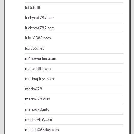
lotto888
luckycat789.com
luckycat789.com
luis16888.com
lux555.net
m4newonline.com
macau888.win
marinapluss.com
mario678
mario678.club
mario678.info
medee989.com
meekin365day.com