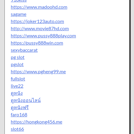
https://www.madoohd.com
sagame
https://joker123auto.com
http://www.movie87hd.com
https://www.pussy888play.com
https://pussy888win.com
sexybaccarat
pg slot
pgslot
https://www.pgheng99.me
fullslot
live22
ดูหนัง
ดูหนังออนไลน์
ดูหนังฟรี
faro168
https://hongkong456.me
slot66