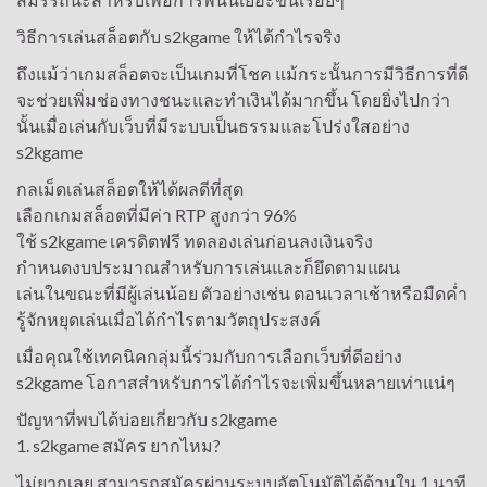
วิธีการเล่นสล็อตกับ s2kgame ให้ได้กำไรจริง
ถึงแม้ว่าเกมสล็อตจะเป็นเกมที่โชค แม้กระนั้นการมีวิธีการที่ดี
จะช่วยเพิ่มช่องทางชนะและทำเงินได้มากขึ้น โดยยิ่งไปกว่า
นั้นเมื่อเล่นกับเว็บที่มีระบบเป็นธรรมและโปร่งใสอย่าง
s2kgame
กลเม็ดเล่นสล็อตให้ได้ผลดีที่สุด
เลือกเกมสล็อตที่มีค่า RTP สูงกว่า 96%
ใช้ s2kgame เครดิตฟรี ทดลองเล่นก่อนลงเงินจริง
กำหนดงบประมาณสำหรับการเล่นและก็ยึดตามแผน
เล่นในขณะที่มีผู้เล่นน้อย ตัวอย่างเช่น ตอนเวลาเช้าหรือมืดค่ำ
รู้จักหยุดเล่นเมื่อได้กำไรตามวัตถุประสงค์
เมื่อคุณใช้เทคนิคกลุ่มนี้ร่วมกับการเลือกเว็บที่ดีอย่าง
s2kgame โอกาสสำหรับการได้กำไรจะเพิ่มขึ้นหลายเท่าแน่ๆ
ปัญหาที่พบได้บ่อยเกี่ยวกับ s2kgame
1. s2kgame สมัคร ยากไหม?
ไม่ยากเลย สามารถสมัครผ่านระบบอัตโนมัติได้ด้านใน 1 นาที