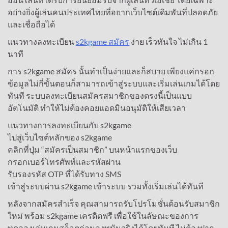
อย่างยิ่งผู้เล่นคนประเทศไทยที่อยากเว็บไซต์เดิมพันที่ปลอดภัย
และเชื่อถือได้
แนวทางลงทะเบียน
s2kgame สมัคร
ง่าย เร็วทันใจ ไม่เกิน 1
นาที
การ s2kgame สมัคร นั้นทำเป็นง่ายและก็สบาย เพียงแค่กรอก
ข้อมูลไม่กี่ขั้นตอนก็สามารถเข้าสู่ระบบและเริ่มเล่นเกมได้โดย
ทันที ระบบลงทะเบียนสมัครสมาชิกของตรงนี้เป็นแบบ
อัตโนมัติ ทำให้ไม่ต้องคอยแอดมินอนุมัติให้เสียเวลา
แนวทางการลงทะเบียนกับ s2kgame
ไปสู่เว็บไซต์หลักของ s2kgame
คลิกที่ปุ่ม “สมัครเป็นสมาชิก” บนหน้าแรกของเว็บ
กรอกเบอร์โทรศัพท์และรหัสผ่าน
รับรองรหัส OTP ที่ได้รับทาง SMS
เข้าสู่ระบบผ่าน s2kgame เข้าระบบ รวมทั้งเริ่มเล่นได้ทันที
หลังจากสมัครสำเร็จ คุณสามารถรับโปรโมชั่นต้อนรับสมาชิก
ใหม่ พร้อม s2kgame เครดิตฟรี เพื่อใช้ในลัษณะของการ
ทดลองเล่นเกมสล็อตก่อนลงพนันจริงได้โดยทันที ไม่ต้องฝาก