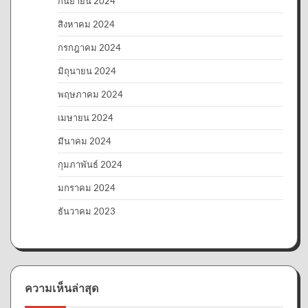
กันยายน 2024
สิงหาคม 2024
กรกฎาคม 2024
มิถุนายน 2024
พฤษภาคม 2024
เมษายน 2024
มีนาคม 2024
กุมภาพันธ์ 2024
มกราคม 2024
ธันวาคม 2023
ความเห็นล่าสุด