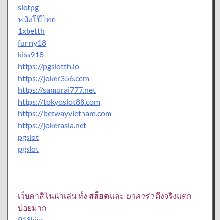
slotpg
หนังโป๊ไทย
1xbetth
funny18
kiss918
https://pgslotth.io
https://joker356.com
https://samurai777.net
https://tokyoslot88.com
https://betwayvietnam.com
https://jokerasia.net
pgslot
pgslot
เว็บคาสิโนน่าเล่น ทั้ง
สล็อต
และ
บาคาร่า
ตึงจริงแตก
บ่อยมาก
918kiss