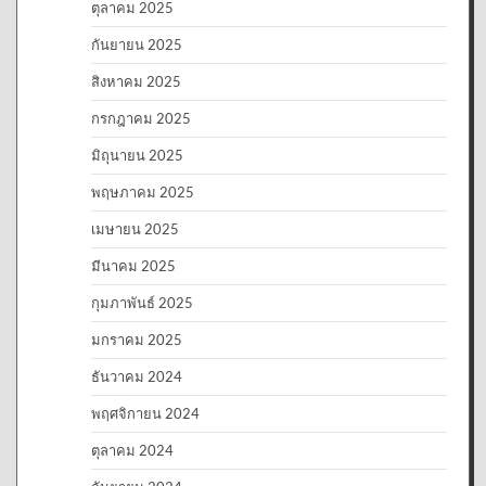
ตุลาคม 2025
กันยายน 2025
สิงหาคม 2025
กรกฎาคม 2025
มิถุนายน 2025
พฤษภาคม 2025
เมษายน 2025
มีนาคม 2025
กุมภาพันธ์ 2025
มกราคม 2025
ธันวาคม 2024
พฤศจิกายน 2024
ตุลาคม 2024