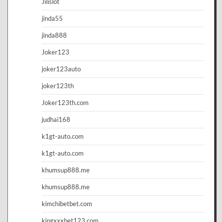
Jilislot
jinda55
jinda888
Joker123
joker123auto
joker123th
Joker123th.com
judhai168
k1gt-auto.com
k1gt-auto.com
khumsup888.me
khumsup888.me
kimchibetbet.com
kingxxxbet123.com