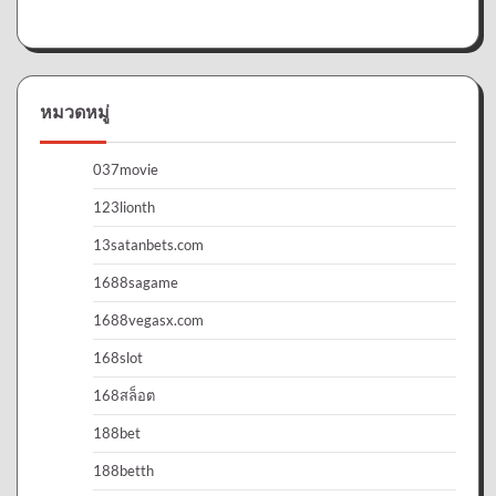
หมวดหมู่
037movie
123lionth
13satanbets.com
1688sagame
1688vegasx.com
168slot
168สล็อต
188bet
188betth