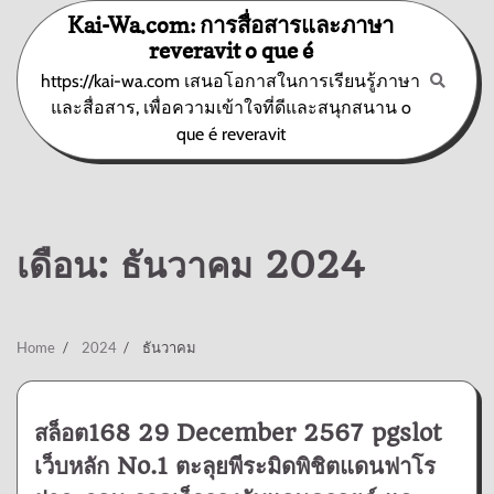
Skip
Kai-Wa.com: การสื่อสารและภาษา
to
reveravit o que é
content
https://kai-wa.com เสนอโอกาสในการเรียนรู้ภาษา
และสื่อสาร, เพื่อความเข้าใจที่ดีและสนุกสนาน o
que é reveravit
เดือน:
ธันวาคม 2024
Home
2024
ธันวาคม
สล็อต168 29 December 2567 pgslot
เว็บหลัก No.1 ตะลุยพีระมิดพิชิตแดนฟาโร