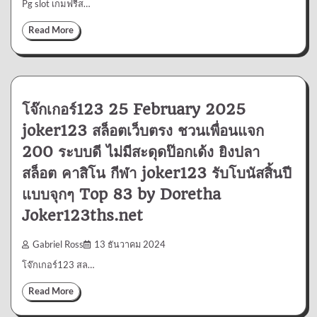
Pg slot เกมฟรีส…
Read More
โจ๊กเกอร์123 25 February 2025
joker123 สล็อตเว็บตรง ชวนเพื่อนแจก
200 ระบบดี ไม่มีสะดุดป๊อกเด้ง ยิงปลา
สล็อต คาสิโน กีฬา joker123 รับโบนัสสิ้นปี
แบบจุกๆ Top 83 by Doretha
Joker123ths.net
Gabriel Ross
13 ธันวาคม 2024
โจ๊กเกอร์123 สล…
Read More