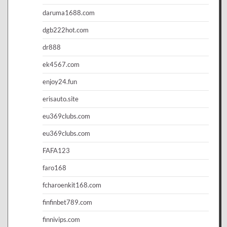
daruma1688.com
dgb222hot.com
dr888
ek4567.com
enjoy24.fun
erisauto.site
eu369clubs.com
eu369clubs.com
FAFA123
faro168
fcharoenkit168.com
finfinbet789.com
finnivips.com