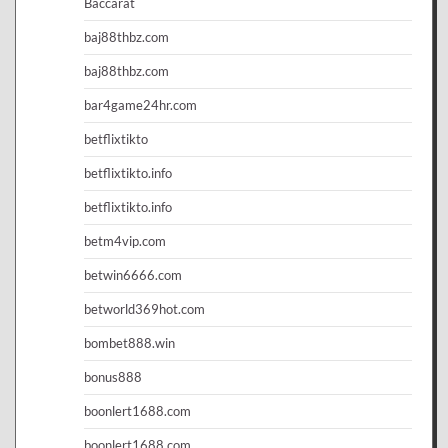
Baccarat
baj88thbz.com
baj88thbz.com
bar4game24hr.com
betflixtikto
betflixtikto.info
betflixtikto.info
betm4vip.com
betwin6666.com
betworld369hot.com
bombet888.win
bonus888
boonlert1688.com
boonlert1688.com