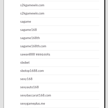
s2kgamewin.com
s2kgamewin.com
sagame
sagame168
sagame168th
sagame168th.com
sawan888 ทดลองเล่น
sbobet
sbotop1688.com
sexy168
sexyauto168
sexybaccarat168.com
sexygameplus.me