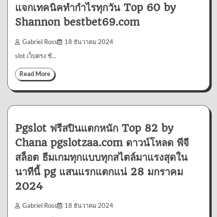
แจกเทคนิคทำกำไรทุกวัน Top 60 by
Shannon bestbet69.com
Gabriel Ross
18 ธันวาคม 2024
slot เว็บตรง ชั…
Read More
Pgslot ฟรีสปินแตกหนัก Top 82 by
Chana pgslotzaa.com ดาวน์โหลด พีจี
สล็อต ธีมเกมทุกแบบทุกสไตล์มาแรงสุดใน
นาทีนี้ pg แสนแรกแตกแน่ 28 มกราคม
2024
Gabriel Ross
18 ธันวาคม 2024