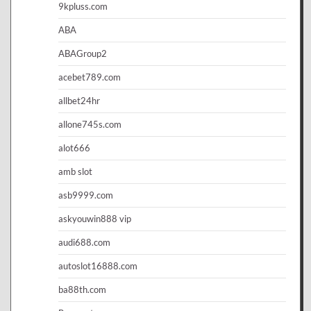
9kpluss.com
ABA
ABAGroup2
acebet789.com
allbet24hr
allone745s.com
alot666
amb slot
asb9999.com
askyouwin888 vip
audi688.com
autoslot16888.com
ba88th.com