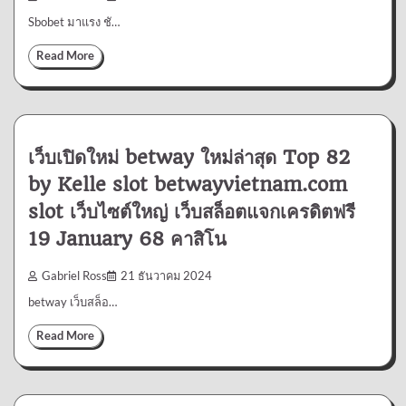
Sbobet มาแรง ชั…
Read More
เว็บเปิดใหม่ betway ใหม่ล่าสุด Top 82
by Kelle slot betwayvietnam.com
slot เว็บไซต์ใหญ่ เว็บสล็อตแจกเครดิตฟรี
19 January 68 คาสิโน
Gabriel Ross
21 ธันวาคม 2024
betway เว็บสล็อ…
Read More