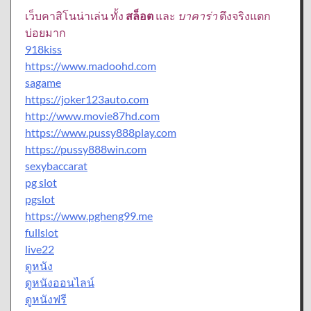
เว็บคาสิโนน่าเล่น ทั้ง
สล็อต
และ
บาคาร่า
ตึงจริงแตก
บ่อยมาก
918kiss
https://www.madoohd.com
sagame
https://joker123auto.com
http://www.movie87hd.com
https://www.pussy888play.com
https://pussy888win.com
sexybaccarat
pg slot
pgslot
https://www.pgheng99.me
fullslot
live22
ดูหนัง
ดูหนังออนไลน์
ดูหนังฟรี