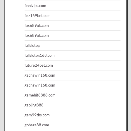
finnivips.com
fizz169bet.com
fox689ok.com
fox689ok.com
fullslotpg
fullslotpg168.com
future24bet.com
gachawin168.com
gachawin168.com
gamehit8888.com
gaojing888
gem99ths.com
gobaza88.com