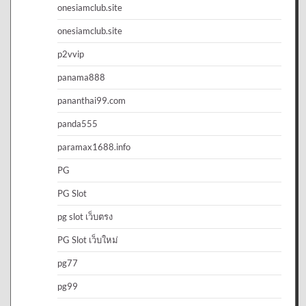
onesiamclub.site
onesiamclub.site
p2vvip
panama888
pananthai99.com
panda555
paramax1688.info
PG
PG Slot
pg slot เว็บตรง
PG Slot เว็บใหม่
pg77
pg99