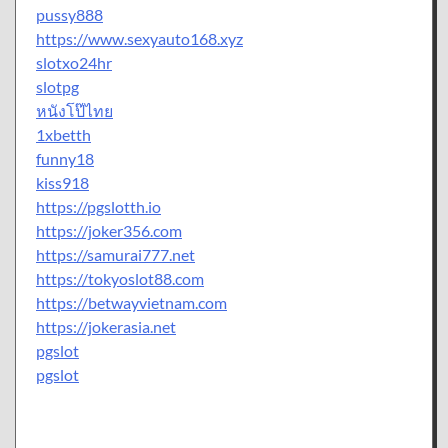
pussy888
https://www.sexyauto168.xyz
slotxo24hr
slotpg
หนังโป๊ไทย
1xbetth
funny18
kiss918
https://pgslotth.io
https://joker356.com
https://samurai777.net
https://tokyoslot88.com
https://betwayvietnam.com
https://jokerasia.net
pgslot
pgslot