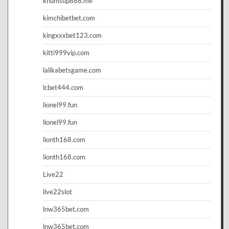
khumsup888.me
kimchibetbet.com
kingxxxbet123.com
kitti999vip.com
lalikabetsgame.com
lcbet444.com
lionel99.fun
lionel99.fun
lionth168.com
lionth168.com
Live22
live22slot
lnw365bet.com
lnw365bet.com