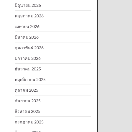
มิถุนายน 2026
พฤษภาคม 2026
เมษายน 2026
มีนาคม 2026
กุมภาพันธ์ 2026
มกราคม 2026
ธันวาคม 2025
พฤศจิกายน 2025
ตุลาคม 2025
กันยายน 2025
สิงหาคม 2025
กรกฎาคม 2025