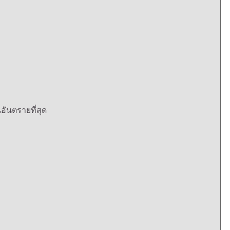
ันตรายที่สุด