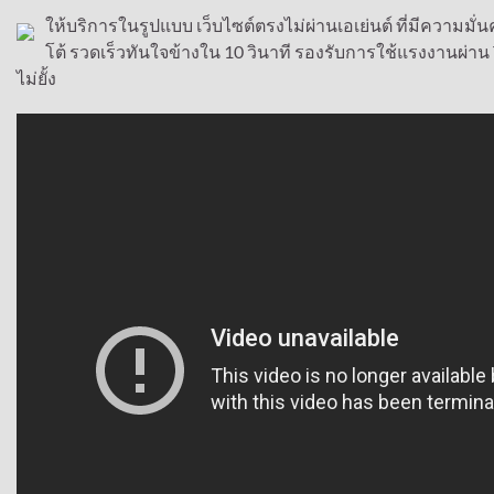
ให้บริการในรูปแบบ เว็บไซต์ตรงไม่ผ่านเอเย่นต์ ที่มีความ
โต้ รวดเร็วทันใจข้างใน 10 วินาที รองรับการใช้แรงงานผ่าน
ไม่ยั้ง