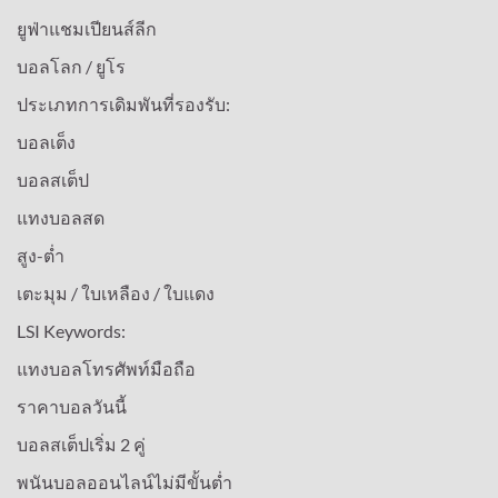
ยูฟ่าแชมเปียนส์ลีก
บอลโลก / ยูโร
ประเภทการเดิมพันที่รองรับ:
บอลเต็ง
บอลสเต็ป
แทงบอลสด
สูง-ต่ำ
เตะมุม / ใบเหลือง / ใบแดง
LSI Keywords:
แทงบอลโทรศัพท์มือถือ
ราคาบอลวันนี้
บอลสเต็ปเริ่ม 2 คู่
พนันบอลออนไลน์ไม่มีขั้นต่ำ