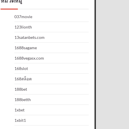
หมวดหมู่
037movie
123lionth
13satanbets.com
1688sagame
1688vegasx.com
168slot
168สล็อต
188bet
188betth
1xbet
1xbit1