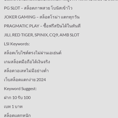
PG SLOT – สล็อตภาพสวย โบนัสเข้าไว
JOKER GAMING – สล็อตโรม่า แตกทุกวัน
PRAGMATIC PLAY – ซื้อฟรีสปินได้ในทันที
JILI, RED TIGER, SPINIX, CQ9, AMB SLOT
LSI Keywords:
สล็อตเว็บไซต์ตรงไม่ผ่านเอเย่นต์
เกมสล็อตมือถือได้เงินจริง
สล็อตวอเลทไม่มีอย่างต่ำ
เว็บสล็อตแตกง่าย 2024
Keyword Suggest:
ฝาก 10 รับ 100
เบท 1 บาท
สล็อตแตกหนัก