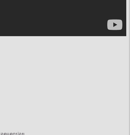
คพอตแตกบ่อย