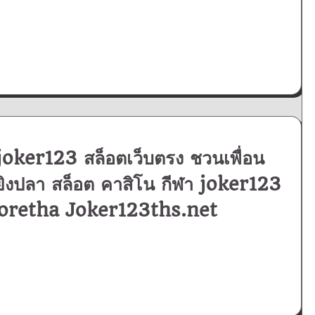
oker123 สล็อตเว็บตรง ชวนเพื่อน
 ยิงปลา สล็อต คาสิโน กีฬา joker123
 Doretha Joker123ths.net