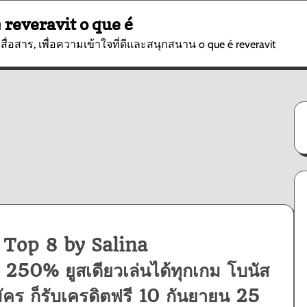
reveravit o que é
่อสาร, เพื่อความเข้าใจที่ดีและสนุกสนาน o que é reveravit
ิง Top 8 by Salina
 250% ยูสเดียวเล่นได้ทุกเกม โบนัส
ัคร ก็รับเครดิตฟรี 10 กันยายน 25