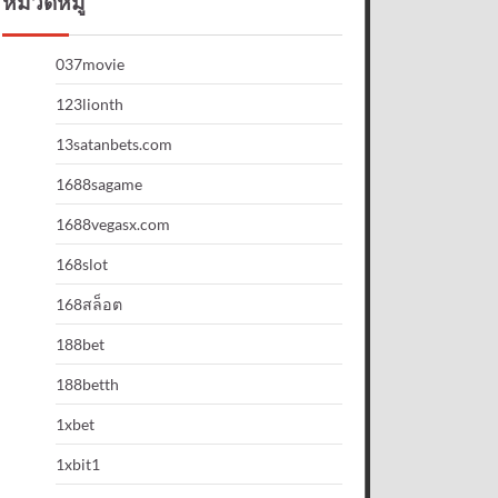
หมวดหมู่
037movie
123lionth
13satanbets.com
1688sagame
1688vegasx.com
168slot
168สล็อต
188bet
188betth
1xbet
1xbit1