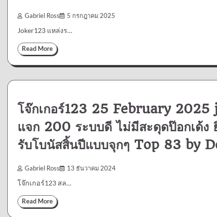
Gabriel Ross
5 กรกฎาคม 2025
Joker123 แหล่งร…
Read More
โจ๊กเกอร์123 25 February 2025 j
แจก 200 ระบบดี ไม่มีสะดุดป๊อกเด้ง
รับโบนัสสิ้นปีแบบจุกๆ Top 83 by
Gabriel Ross
13 ธันวาคม 2024
โจ๊กเกอร์123 สล…
Read More