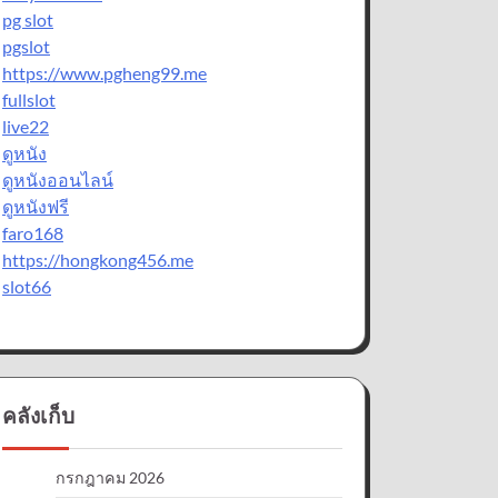
pg slot
pgslot
https://www.pgheng99.me
fullslot
live22
ดูหนัง
ดูหนังออนไลน์
ดูหนังฟรี
faro168
https://hongkong456.me
slot66
คลังเก็บ
กรกฎาคม 2026