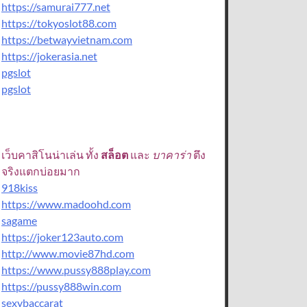
https://samurai777.net
https://tokyoslot88.com
https://betwayvietnam.com
https://jokerasia.net
pgslot
pgslot
เว็บคาสิโนน่าเล่น ทั้ง
สล็อต
และ
บาคาร่า
ตึง
จริงแตกบ่อยมาก
918kiss
https://www.madoohd.com
sagame
https://joker123auto.com
http://www.movie87hd.com
https://www.pussy888play.com
https://pussy888win.com
sexybaccarat