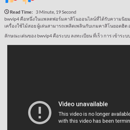
Read Time:
3 Minute, 19 Second
bwvip4 คือหนึ่งในแพลตฟอร์มคาสิโนออนไลน์ที่ได้รับความนิยมส
เครื่องใช้ไม้สอย ผู้เล่นสามารถเพลิดเพลินกับเกมคาสิโนยอดฮิต อ
ลักษณะเด่นของ bwvip4 คือระบบ ลงทะเบียน ที่เร็ว การ เข้าระบบ ที