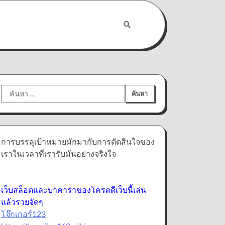
ค้นหา
สำหรับ:
การบรรลุเป้าหมายมักมากับการตัดสินใจของ
เราในเวลาที่เรารับมันอย่างจริงใจ
เว็บสล็อตและบาคาร่าของโครตดีเว็บนี้เล่น
แล้วรวยจัดๆ
โจ๊กเกอร์123