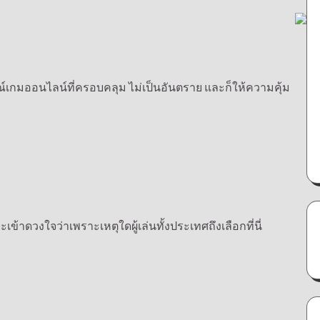
์เกมออนไลน์ที่ครอบคลุม ไม่เป็นอันตราย และก็ให้ความคุ้ม
เข้าดวงใจว่าเพราะเหตุใดผู้เล่นทั้งประเทศถึงเลือกที่นี่