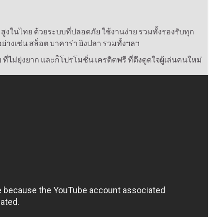
ูงในไทย ด้วยระบบที่ปลอดภัย ใช้งานง่าย รวมทั้งรองรับทุก
ย่างเช่น สล็อต บาคาร่า ยิงปลา รวมทั้งฯลฯ
่ไม่ยุ่งยาก และก็โปรโมชั่น เครดิตฟรี ที่ดึงดูดใจผู้เล่นคนใหม่