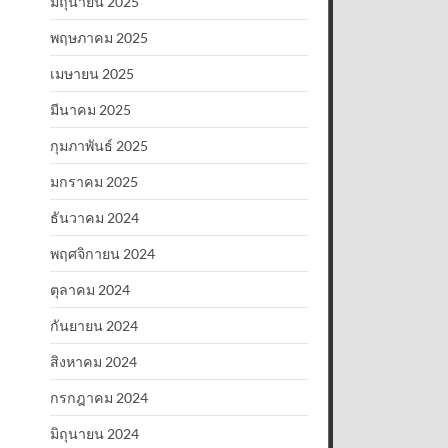
มิถุนายน 2025
พฤษภาคม 2025
เมษายน 2025
มีนาคม 2025
กุมภาพันธ์ 2025
มกราคม 2025
ธันวาคม 2024
พฤศจิกายน 2024
ตุลาคม 2024
กันยายน 2024
สิงหาคม 2024
กรกฎาคม 2024
มิถุนายน 2024