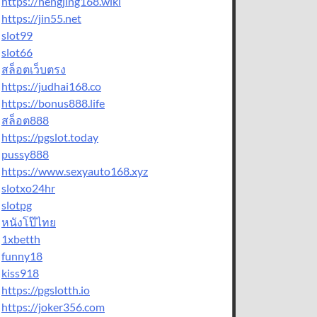
https://hengjing168.wiki
https://jin55.net
slot99
slot66
สล็อตเว็บตรง
https://judhai168.co
https://bonus888.life
สล็อต888
https://pgslot.today
pussy888
https://www.sexyauto168.xyz
slotxo24hr
slotpg
หนังโป๊ไทย
1xbetth
funny18
kiss918
https://pgslotth.io
https://joker356.com