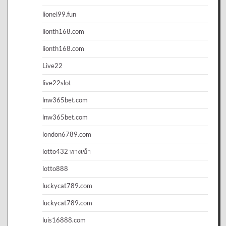
lionel99.fun
lionth168.com
lionth168.com
Live22
live22slot
lnw365bet.com
lnw365bet.com
london6789.com
lotto432 ทางเข้า
lotto888
luckycat789.com
luckycat789.com
luis16888.com