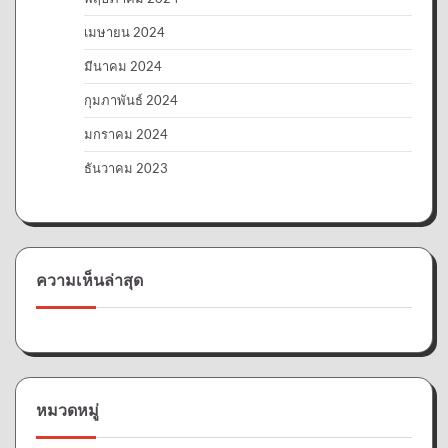
เมษายน 2024
มีนาคม 2024
กุมภาพันธ์ 2024
มกราคม 2024
ธันวาคม 2023
ความเห็นล่าสุด
หมวดหมู่