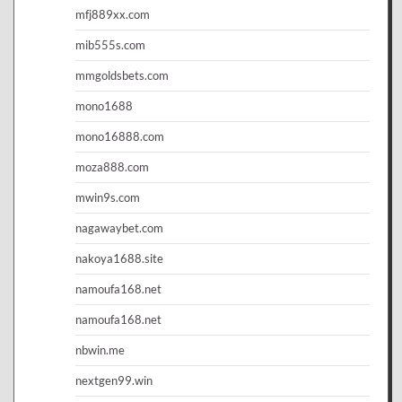
mfj889xx.com
mib555s.com
mmgoldsbets.com
mono1688
mono16888.com
moza888.com
mwin9s.com
nagawaybet.com
nakoya1688.site
namoufa168.net
namoufa168.net
nbwin.me
nextgen99.win