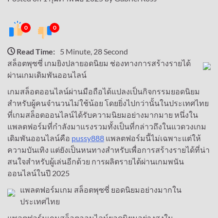
0
0
Read Time:
5 Minute, 28 Second
สล็อตพุซซี่ เกมยิงปลายอดนิยม ช่องทางการสร้างรายได้
ผ่านเกมเดิมพันออนไลน์
เกมสล็อตออนไลน์ผ่านมือถือได้แปลงเป็นกิจกรรมยอดนิยม
สำหรับผู้คนจำนวนไม่ใช้น้อย โดยยิ่งไปกว่านั้นในประเทศไทย
ที่เกมสล็อตออนไลน์ได้รับความนิยมอย่างมากมาย หนึ่งใน
แพลตฟอร์มที่กำลังมาแรงรวมทั้งเป็นที่กล่าวถึงในแวดวงเกม
เดิมพันออนไลน์คือ
pussy888
แพลตฟอร์มนี้ไม่เฉพาะแต่ให้
ความบันเทิง แต่ยังเป็นหนทางสำหรับเพื่อการสร้างรายได้ที่น่า
สนใจสำหรับผู้เล่นอีกด้วย การผลิตรายได้ผ่านเกมพนัน
ออนไลน์ในปี 2025
แพลตฟอร์มเกม สล็อตพุซซี่ ยอดนิยมอย่างมากใน
ประเทศไทย
แพลตฟอร์มเกมสล็อตออนไลน์ยอดนิยมอย่างสูงใน