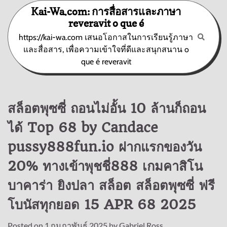
Skip
Kai-Wa.com: การสื่อสารและภาษา
to
reveravit o que é
content
https://kai-wa.com เสนอโอกาสในการเรียนรู้ภาษา
และสื่อสาร, เพื่อความเข้าใจที่ดีและสนุกสนาน o
que é reveravit
สล็อตพุซซี่ ถอนไม่อั้น 10 ล้านก็ถอน
ได้ Top 68 by Candace
pussy888fun.io ฝากแรกของวัน
20% ทางเข้าพุชชี่888 เกมคาสิโน
บาคาร่า ยิงปลา สล็อต สล็อตพุซซี่ ฟรี
โบนัสทุกยอด 15 APR 68 2025
Posted on
1 กุมภาพันธ์ 2025
by
Gabriel Ross