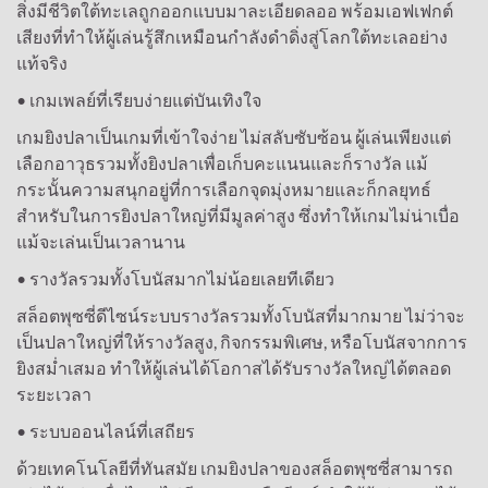
สิ่งมีชีวิตใต้ทะเลถูกออกแบบมาละเอียดลออ พร้อมเอฟเฟกต์
เสียงที่ทำให้ผู้เล่นรู้สึกเหมือนกำลังดำดิ่งสู่โลกใต้ทะเลอย่าง
แท้จริง
• เกมเพลย์ที่เรียบง่ายแต่บันเทิงใจ
เกมยิงปลาเป็นเกมที่เข้าใจง่าย ไม่สลับซับซ้อน ผู้เล่นเพียงแต่
เลือกอาวุธรวมทั้งยิงปลาเพื่อเก็บคะแนนและก็รางวัล แม้
กระนั้นความสนุกอยู่ที่การเลือกจุดมุ่งหมายและก็กลยุทธ์
สำหรับในการยิงปลาใหญ่ที่มีมูลค่าสูง ซึ่งทำให้เกมไม่น่าเบื่อ
แม้จะเล่นเป็นเวลานาน
• รางวัลรวมทั้งโบนัสมากไม่น้อยเลยทีเดียว
สล็อตพุซซี่ดีไซน์ระบบรางวัลรวมทั้งโบนัสที่มากมาย ไม่ว่าจะ
เป็นปลาใหญ่ที่ให้รางวัลสูง, กิจกรรมพิเศษ, หรือโบนัสจากการ
ยิงสม่ำเสมอ ทำให้ผู้เล่นได้โอกาสได้รับรางวัลใหญ่ได้ตลอด
ระยะเวลา
• ระบบออนไลน์ที่เสถียร
ด้วยเทคโนโลยีที่ทันสมัย เกมยิงปลาของสล็อตพุซซี่สามารถ