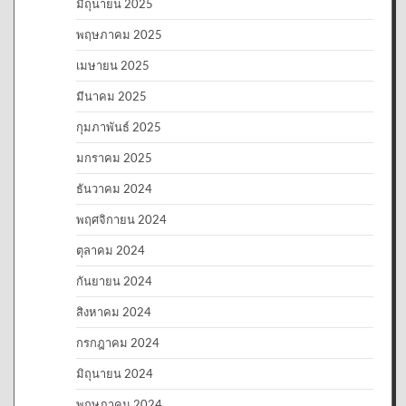
มิถุนายน 2025
พฤษภาคม 2025
เมษายน 2025
มีนาคม 2025
กุมภาพันธ์ 2025
มกราคม 2025
ธันวาคม 2024
พฤศจิกายน 2024
ตุลาคม 2024
กันยายน 2024
สิงหาคม 2024
กรกฎาคม 2024
มิถุนายน 2024
พฤษภาคม 2024