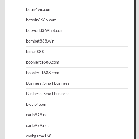
betm4vip.com
betwin6666.com
betworld369hot.com
bombet888.win
bonus888
boonlert1688.com
boonlert1688.com
Business, Small Business
Business, Small Business
bwvip4.com
carlo999.net
carlo999.net
cashgame168