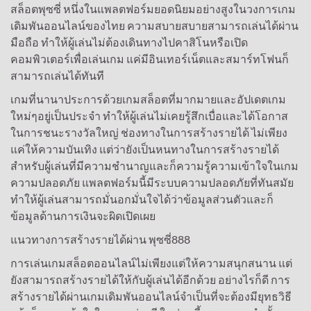
สล็อตพุซซี่ หนึ่งในแพลตฟอร์มยอดนิยมอย่างสูงในวงการเกม
เดิมพันออนไลน์ของไทย ความสบายสบายสามารถเล่นได้ผ่าน
มือถือ ทำให้ผู้เล่นไม่ต้องเดินทางไปคาสิโนหรือเปิด
คอมพิวเตอร์เพื่อเล่นเกม แค่มีอินเทอร์เน็ตและสมาร์ทโฟนก็
สามารถเล่นได้ทันที
เกมที่นานาประการด้วยเกมสล็อตที่มากมายและอัปเดตเกม
ใหม่ๆอยู่เป็นประจำ ทำให้ผู้เล่นไม่เคยรู้สึกเบื่อและได้โอกาส
ในการชนะรางวัลใหญ่ ช่องทางในการสร้างรายได้ ไม่เพียง
แค่ให้ความบันเทิง แต่ว่ายังเป็นหนทางในการสร้างรายได้
สำหรับผู้เล่นที่มีความชำนาญและก็ความรู้ความเข้าใจในเกม
ความปลอดภัย แพลตฟอร์มนี้มีระบบความปลอดภัยที่ทันสมัย
ทำให้ผู้เล่นสามารถมั่นอกมั่นใจได้ว่าข้อมูลส่วนตัวและก็
ข้อมูลด้านการเงินจะผิดเปิดเผย
แนวทางการสร้างรายได้ผ่าน พุซซี่888
การเล่นเกมสล็อตออนไลน์ไม่เพียงแต่ให้ความสนุกสนาน แต่
ยังสามารถสร้างรายได้ให้กับผู้เล่นได้อีกด้วย อย่างไรก็ดี การ
สร้างรายได้ผ่านเกมเดิมพันออนไลน์จำเป็นที่จะต้องมียุทธวิธี