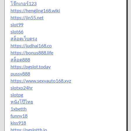
โจ๊กเกอร์123
https://hengjing168.wiki
https://jin55.net
slot99
slot66
สล็อตเว็บตรง
https://judhai168.co
https://bonus888.life
สล็อต888
https://pgslot.today
pussy888
https://www.sexyauto168.xyz
slotxo24hr
slotpg
หนังโป๊ไทย
1xbetth
funny18
kiss918
https://pgslotth.io