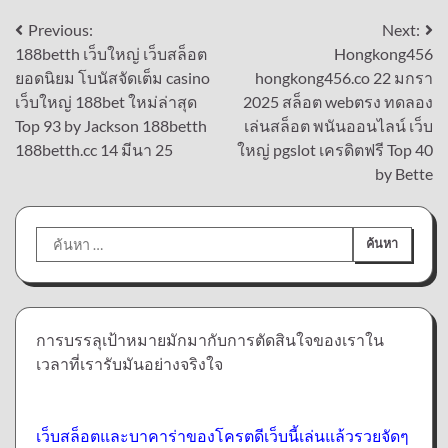
แนะแนว
Previous:
Next:
188betth เว็บใหญ่ เว็บสล็อต
Hongkong456
เรื่อง
ยอดนิยม โบนัสจัดเต็ม casino
hongkong456.co 22 มกรา
เว็บใหญ่ 188bet ใหม่ล่าสุด
2025 สล็อต webตรง ทดลอง
Top 93 by Jackson 188betth
เล่นสล็อต พนันออนไลน์ เว็บ
188betth.cc 14 มีนา 25
ใหญ่ pgslot เครดิตฟรี Top 40
by Bette
ค้นหา
สำหรับ:
การบรรลุเป้าหมายมักมากับการตัดสินใจของเราใน
เวลาที่เรารับมันอย่างจริงใจ
เว็บสล็อตและบาคาร่าของโครตดีเว็บนี้เล่นแล้วรวยจัดๆ