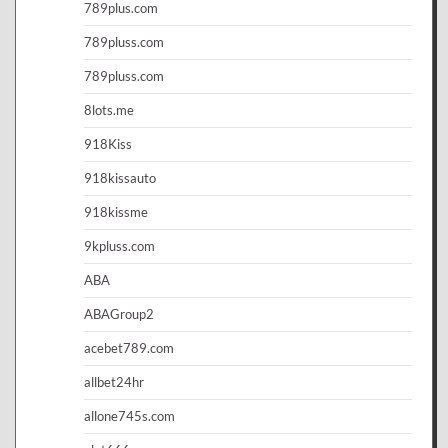
789plus.com
789pluss.com
789pluss.com
8lots.me
918Kiss
918kissauto
918kissme
9kpluss.com
ABA
ABAGroup2
acebet789.com
allbet24hr
allone745s.com